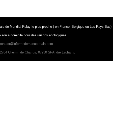
lais de Mondial Relay le plus proche ( en France, Belgique ou Les Pays-Bas)
aison à domicile pour des raisons écologiques.
ontact@lafermedemanuetmaia.com
704 Chemin de Charrus, 07230 St-André Lachamp