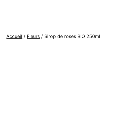
Aller
BOUTIQUE
au
La
contenu
ferme
Accueil
/
Fleurs
/ Sirop de roses BIO 250ml
de
Manu
et
Maia