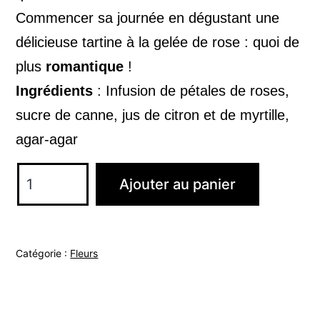
Commencer sa journée en dégustant une
délicieuse tartine à la gelée de rose : quoi de
plus
romantique
!
Ingrédients
: Infusion de pétales de roses,
sucre de canne, jus de citron et de myrtille,
agar-agar
quantité
Ajouter au panier
de
Sirop
de
Catégorie :
Fleurs
roses
BIO
250ml