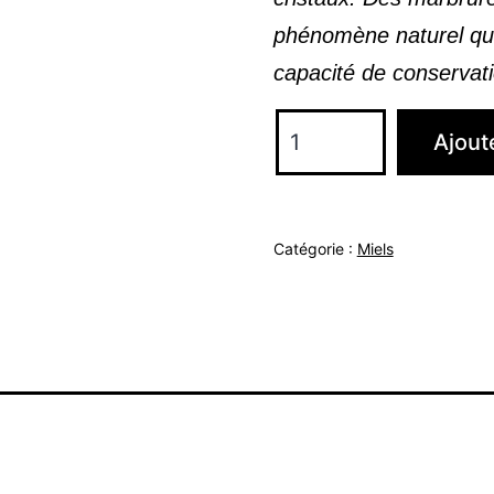
phénomène naturel qui
capacité de conservati
quantité
Ajout
de
Miel
de
Catégorie :
Miels
montagne
250g
Cristallisé