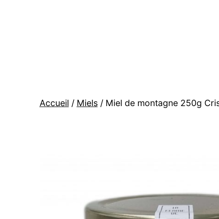
Aller
au
contenu
BOUTIQUE
La
ferme
de
Accueil
/
Miels
/ Miel de montagne 250g Crist
Manu
et
Maia