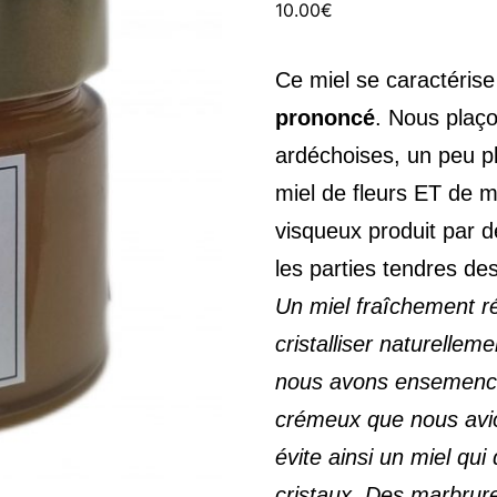
10.00
€
Ce miel se caractéris
prononcé
. Nous plaç
ardéchoises, un peu pl
miel de fleurs ET de mi
visqueux produit par d
les parties tendres de
Un miel fraîchement ré
cristalliser naturelle
nous avons ensemencé l
crémeux que nous avio
évite ainsi un miel qui
cristaux. Des marbrur