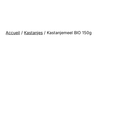
Aller
BOUTIQUE
au
La
contenu
ferme
Accueil
/
Kastanjes
/ Kastanjemeel BIO 150g
de
Manu
et
Maia