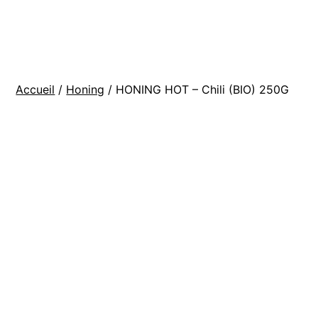
Aller
BOUTIQUE
au
La
contenu
ferme
Accueil
/
Honing
/ HONING HOT – Chili (BIO) 250G
de
Manu
et
Maia