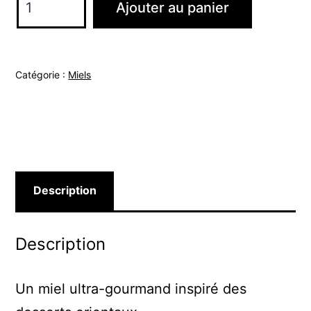
Ajouter au panier
de
MIEL
DUBAÏ
Catégorie :
Miels
–
Chocolat,
pistache
&
kadaïf
150G
Description
Description
Un miel ultra-gourmand inspiré des