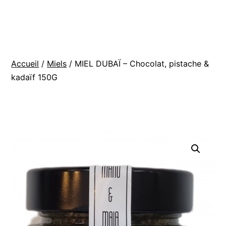
Aller
BOUTIQUE
au
La
contenu
ferme
Accueil
/
Miels
/ MIEL DUBAÏ – Chocolat, pistache &
de
kadaïf 150G
Manu
et
Maia